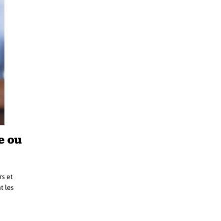
e ou
rs et
t les