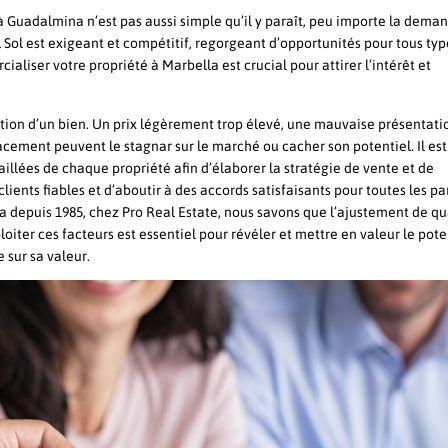
à Guadalmina n’est pas aussi simple qu’il y paraît, peu importe la dema
Sol est exigeant et compétitif, regorgeant d’opportunités pour tous typ
liser votre propriété à Marbella est crucial pour attirer l’intérêt et
tion d’un bien. Un prix légèrement trop élevé, une mauvaise présentati
cement peuvent le stagnar sur le marché ou cacher son potentiel. Il es
aillées de chaque propriété afin d’élaborer la stratégie de vente et de
 clients fiables et d’aboutir à des accords satisfaisants pour toutes les pa
 depuis 1985, chez Pro Real Estate, nous savons que l’ajustement de qu
ploiter ces facteurs est essentiel pour révéler et mettre en valeur le pote
e sur sa valeur.