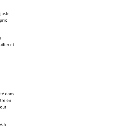
juste,
prix
u
ilier et
été dans
ttre en
tout
és à