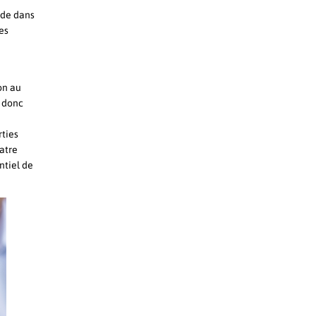
nde dans
es
on au
t donc
rties
atre
ntiel de