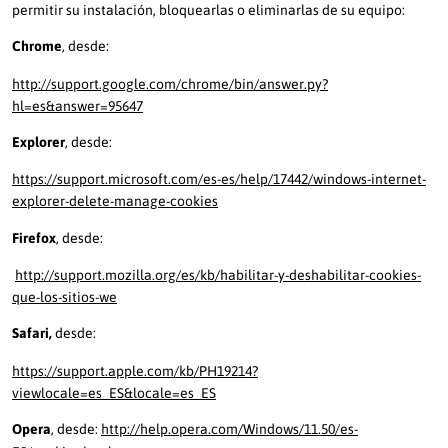
permitir su instalación, bloquearlas o eliminarlas de su equipo:
Chrome
, desde:
http://support.google.com/chrome/bin/answer.py?
hl=es&answer=95647
Explorer
, desde:
https://support.microsoft.com/es-es/help/17442/windows-internet-
explorer-delete-manage-cookies
Firefox
, desde:
http://support.mozilla.org/es/kb/habilitar-y-deshabilitar-cookies-
que-los-sitios-we
Safari,
desde:
https://support.apple.com/kb/PH19214?
viewlocale=es_ES&locale=es_ES
Opera
, desde:
http://help.opera.com/Windows/11.50/es-