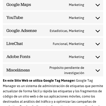
service
Google Maps
Marketing
google-
Consent
recaptcha
to
service
YouTube
Marketing
google-
Consent
maps
to
service
Google Adsense
Estadísticas, Marketing
youtube
Consent
to
service
LiveChat
Funcional, Marketing
google-
Consent
adsense
to
service
Adobe Fonts
Marketing
livechat
Consent
to
service
Propósito pendiente de
Misceláneas
adobe-
Consent
investigación
fonts
to
En este Sitio Web se utiliza Google Tag Manager:
Google Tag
service
misceláneas
Manager es un sistema de administración de etiquetas que permite
actualizar de forma fácil y rápida las etiquetas y los fragmentos de
código de un sitio web o de sus aplicaciones móviles, como los
destinados al análisis del tráfico y a optimizar las campañas de