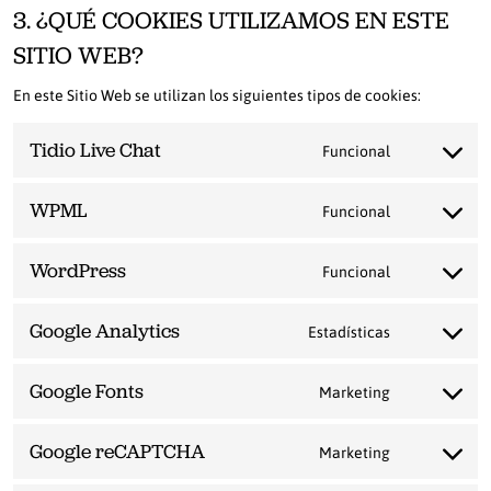
3. ¿QUÉ COOKIES UTILIZAMOS EN ESTE
SITIO WEB?
En este Sitio Web se utilizan los siguientes tipos de cookies:
Tidio Live Chat
Funcional
Consent
to
service
WPML
Funcional
tidio-
Consent
live-
to
chat
service
WordPress
Funcional
wpml
Consent
to
service
Google Analytics
Estadísticas
wordpress
Consent
to
service
Google Fonts
Marketing
google-
Consent
analytics
to
service
Google reCAPTCHA
Marketing
google-
Consent
fonts
to