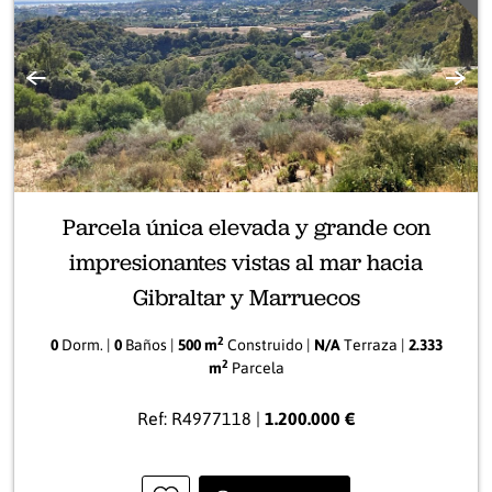
Anterior
Sigui
Parcela única elevada y grande con
impresionantes vistas al mar hacia
Gibraltar y Marruecos
2
0
Dorm. |
0
Baños |
500 m
Construido |
N/A
Terraza |
2.333
2
m
Parcela
Ref: R4977118 |
1.200.000 €