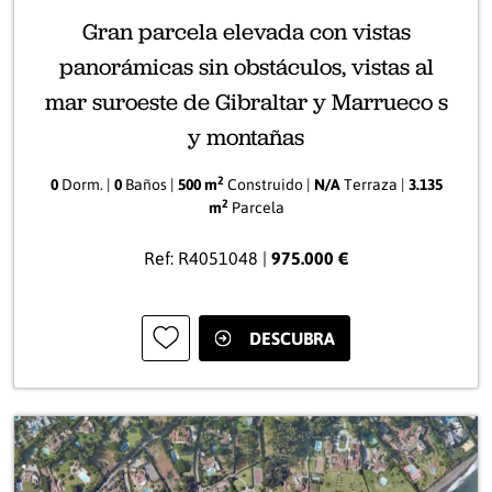
Gran parcela elevada con vistas
panorámicas sin obstáculos, vistas al
mar suroeste de Gibraltar y Marrueco s
y montañas
2
0
Dorm. |
0
Baños |
500 m
Construido |
N/A
Terraza |
3.135
2
m
Parcela
Ref: R4051048 |
975.000 €
DESCUBRA