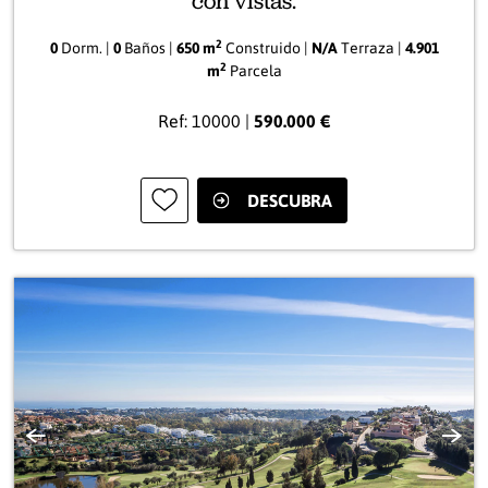
con vistas.
2
0
Dorm. |
0
Baños |
650 m
Construido |
N/A
Terraza |
4.901
2
m
Parcela
Ref: 10000 |
590.000 €
DESCUBRA
Anterior
Sigui