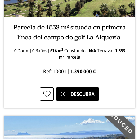
Parcela de 1553 m² situada en primera
línea del campo de golf La Alquería.
2
0
Dorm. |
0
Baños |
616 m
Construido |
N/A
Terraza |
1.553
2
m
Parcela
Ref: 10001 |
1.390.000 €
DESCUBRA