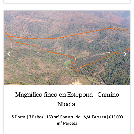
Anterior
Sigui
Magnífica finca en Estepona - Camino
Nicola.
2
5
Dorm. |
3
Baños |
150 m
Construido |
N/A
Terraza |
615.000
2
m
Parcela