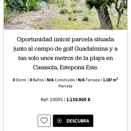
Anterior
Sigui
Oportunidad única! parcela situada
junto al campo de golf Guadalmina y a
tan solo unos metros de la playa en
Casasola, Estepona Este.
2
0
Dorm. |
0
Baños |
N/A
Construido |
N/A
Terraza |
1.187 m
Parcela
Ref: 10005 |
1.150.000 €
DESCUBRA