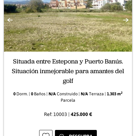
Anterior
Sigui
Situada entre Estepona y Puerto Banús.
Situación inmejorable para amantes del
golf
2
0
Dorm. |
0
Baños |
N/A
Construido |
N/A
Terraza |
1.303 m
Parcela
Ref: 10003 |
425.000 €