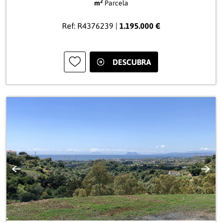
2
m
Parcela
Ref: R4376239 |
1.195.000 €
DESCUBRA
Anterior
Sigui