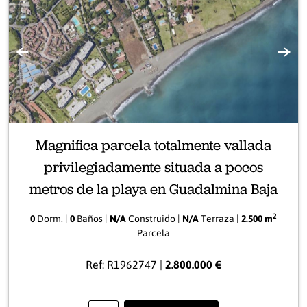
Anterior
Sigui
Magnifica parcela totalmente vallada
privilegiadamente situada a pocos
metros de la playa en Guadalmina Baja
2
0
Dorm. |
0
Baños |
N/A
Construido |
N/A
Terraza |
2.500 m
Parcela
Ref: R1962747 |
2.800.000 €