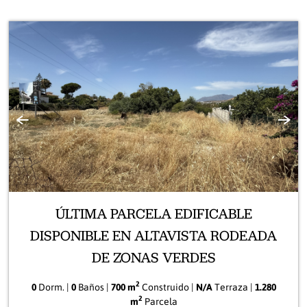
Anterior
Sigui
ÚLTIMA PARCELA EDIFICABLE
DISPONIBLE EN ALTAVISTA RODEADA
DE ZONAS VERDES
2
0
Dorm. |
0
Baños |
700 m
Construido |
N/A
Terraza |
1.280
2
m
Parcela