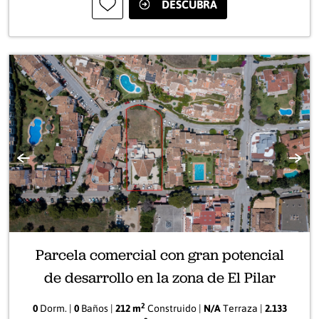
DESCUBRA
Anterior
Sigui
Parcela comercial con gran potencial
de desarrollo en la zona de El Pilar
2
0
Dorm. |
0
Baños |
212 m
Construido |
N/A
Terraza |
2.133