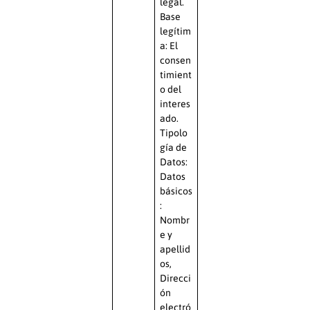
legal.
Base
legítim
a: El
consen
timient
o del
interes
ado.
Tipolo
gía de
Datos:
Datos
básicos
:
Nombr
e y
apellid
os,
Direcci
ón
electró