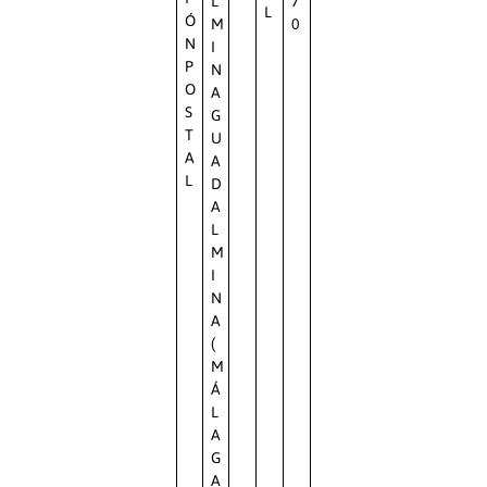
L
Ó
M
0
N
I
P
N
O
A
S
G
T
U
A
A
L
D
A
L
M
I
N
A
(
M
Á
L
A
G
A