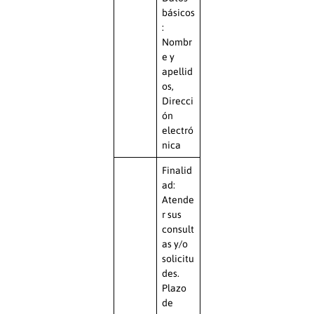
básicos
:
Nombr
e y
apellid
os,
Direcci
ón
electró
nica
Finalid
ad:
Atende
r sus
consult
as y/o
solicitu
des.
Plazo
de