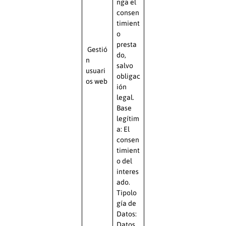
nga el
consen
timient
o
presta
Gestió
do,
n
salvo
usuari
obligac
os web
ión
legal.
Base
legítim
a: El
consen
timient
o del
interes
ado.
Tipolo
gía de
Datos:
Datos