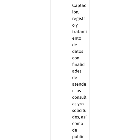
Captac
ión,
registr
o y
tratami
ento
de
datos
con
finalid
ades
de
atende
r sus
consult
as y/o
solicitu
des, así
como
de
publici