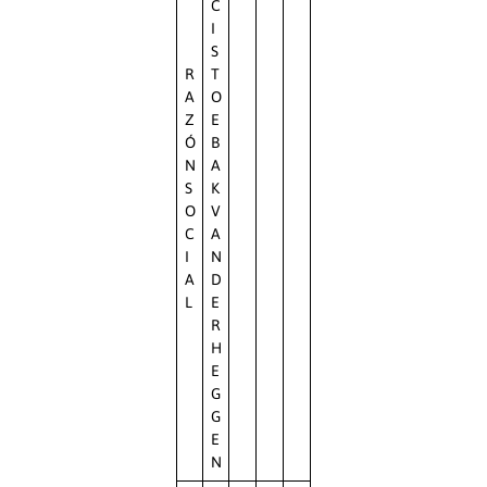
C
I
S
R
T
A
O
Z
E
Ó
B
N
A
S
K
O
V
C
A
I
N
A
D
L
E
R
H
E
G
G
E
N