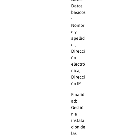
Datos
básicos
:
Nombr
e y
apellid
os,
Direcci
ón
electró
nica,
Direcci
ón IP
Finalid
ad:
Gestió
n e
instala
ción de
las