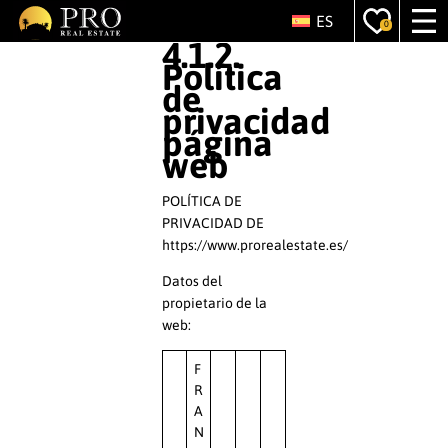
ES
0
4.1.2.
Política
de
privacidad
página
web
POLÍTICA DE
PRIVACIDAD DE
https://www.prorealestate.es/
Datos del
propietario de la
web:
F
R
A
N