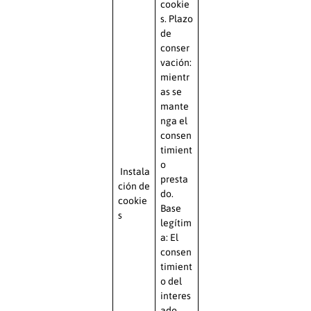
cookie
s. Plazo
de
conser
vación:
mientr
as se
mante
nga el
consen
timient
o
Instala
presta
ción de
do.
cookie
Base
s
legítim
a: El
consen
timient
o del
interes
ado.