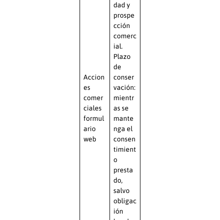
dad y
prospe
cción
comerc
ial.
Plazo
de
Accion
conser
es
vación:
comer
mientr
ciales
as se
formul
mante
ario
nga el
web
consen
timient
o
presta
do,
salvo
obligac
ión