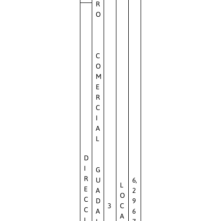
R
O
C
O
M
E
R
C
I
A
L
D
I
G
R
U
6,
L
E
A
2
O
C
D
9
3
C
C
A
6
A
I
L
7