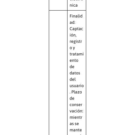
nica
Finalid
ad:
Captac
ión,
registr
o y
tratami
ento
de
datos
del
usuario
. Plazo
de
conser
vación:
mientr
as se
mante