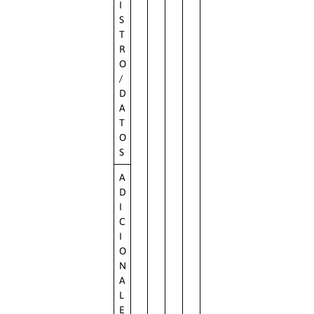
I
S
T
R
O
/
D
A
T
O
S
A
D
I
C
I
O
N
A
L
E