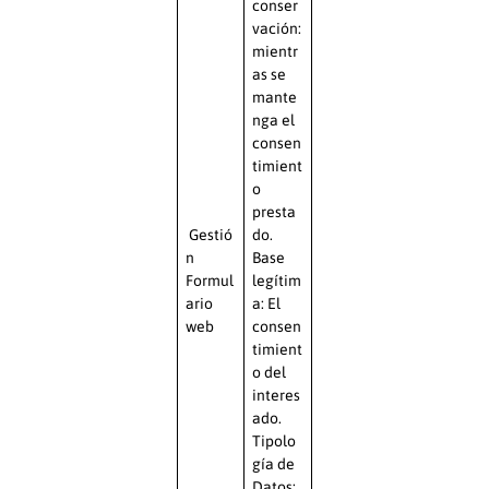
conser
vación:
mientr
as se
mante
nga el
consen
timient
o
presta
Gestió
do.
n
Base
Formul
legítim
ario
a: El
web
consen
timient
o del
interes
ado.
Tipolo
gía de
Datos: