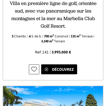
Villa en première ligne de golf, orientée
sud, avec vue panoramique sur les
montagnes et la mer au Marbella Club
Golf Resort.
2
2
5
Chambr. |
6
S. de b. |
700 m
Construit |
135 m
Terrase |
2
3.240 m
Terrain
Ref: 141 |
3.995.000 €
DÉCOUVREZ