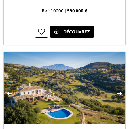
Ref: 10000 |
590.000 €
DÉCOUVREZ
Précédente
Suiva