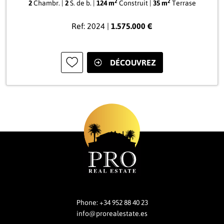
2
2
2
Chambr. |
2
S. de b. |
124 m
Construit |
35 m
Terrase
Ref: 2024 |
1.575.000 €
DÉCOUVREZ
Phone:
+34 952 88 40 23
info@prorealestate.es