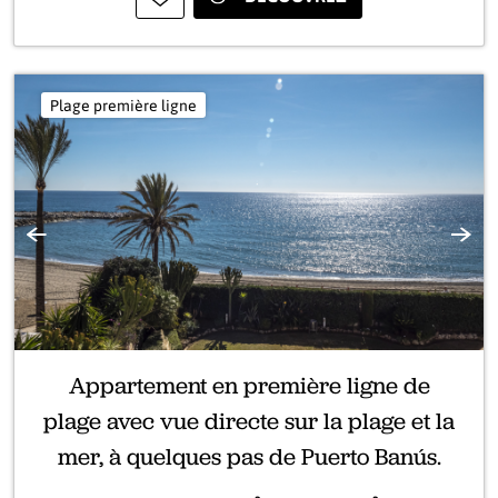
Plage première ligne
Précédente
Suiva
Appartement en première ligne de
plage avec vue directe sur la plage et la
mer, à quelques pas de Puerto Banús.