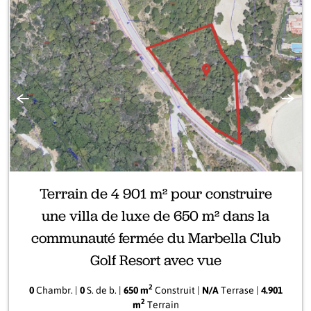
Précédente
Suiva
Terrain de 4 901 m² pour construire
une villa de luxe de 650 m² dans la
communauté fermée du Marbella Club
Golf Resort avec vue
2
0
Chambr. |
0
S. de b. |
650 m
Construit |
N/A
Terrase |
4.901
2
m
Terrain