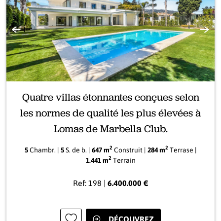
Précédente
Suiva
Quatre villas étonnantes conçues selon
les normes de qualité les plus élevées à
Lomas de Marbella Club.
2
2
5
Chambr. |
5
S. de b. |
647 m
Construit |
284 m
Terrase |
2
1.441 m
Terrain
Ref: 198 |
6.400.000 €
DÉCOUVREZ