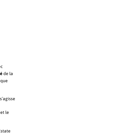
ec
sé
de la
aque
s’agisse
et le
Estate