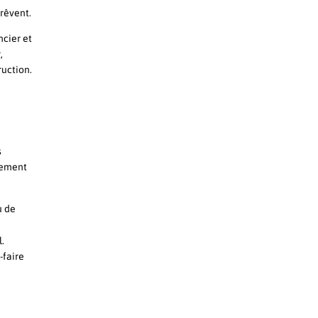
 rêvent.
ncier et
,
ruction.
s
nement
u de
.
-faire