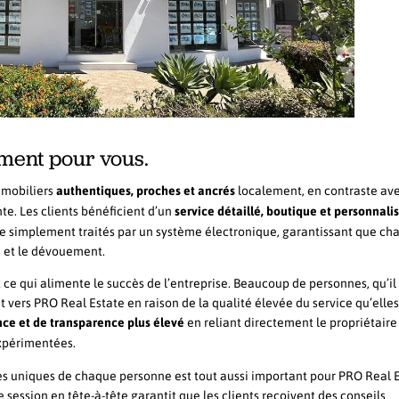
ment pour vous.
mobiliers
authentiques, proches et ancrés
localement, en contraste av
te. Les clients bénéficient d’un
service détaillé, boutique et personnali
être simplement traités par un système électronique, garantissant que ch
s et le dévouement.
ce qui alimente le succès de l’entreprise. Beaucoup de personnes, qu’il 
t vers PRO Real Estate en raison de la qualité élevée du service qu’elles
ce et de transparence plus élevé
en reliant directement le propriétaire 
expérimentées.
ces uniques de chaque personne est tout aussi important pour PRO Real 
 session en tête-à-tête garantit que les clients reçoivent des conseils