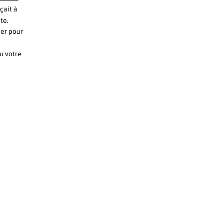
çait à
te.
uer pour
u votre