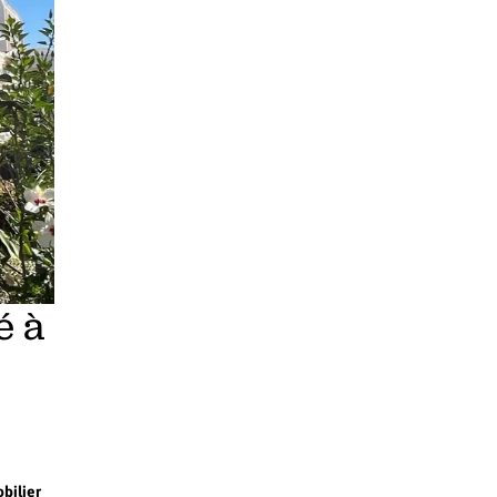
é à
bilier