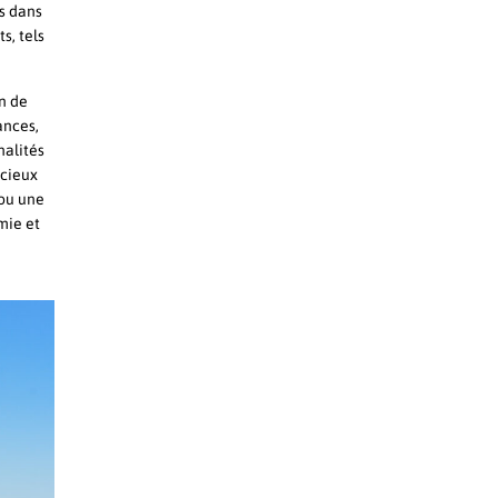
es dans
s, tels
n de
ances,
nalités
icieux
ou une
mie et