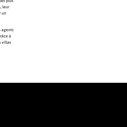
les plus
, leur
r un
s agents
Grâce à
 villas