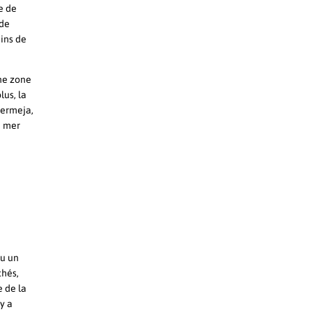
e de
 de
ains de
une zone
lus, la
Bermeja,
a mer
ou un
chés,
e de la
y a