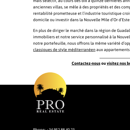
mais sélectif, au cours des dix à quinze dernières ann
anciennes villas, se mêle à des propriétés et des com
rentabilité prometteuse et l’industrie touristique cr
domicile ou investir dans la Nouvelle Mile d’Or d’Est
En plus de diriger le marché dans la région de Guada
immobiliers et notre service personnalisé à la Nouvel
notre portefeuille, nous offrons la même variété d’op
classiques de style méditerranéen
aux appartements
Contactez-nous
ou
visitez nos 
Phone:
+34 952 88 40 23