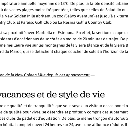
 température annuelle moyenne de 18°C. De plus, la faible densité urbain
 à de vastes plages moins fréquentées, telles que celles de Saladillo ou
la New Golden Mile abritent un zoo (Selwo Aventura) et jusqu’à six terr
ntry Club, El Paraíso Golf Club ou La Resina Golf & Country Club.
st sa proximité avec Marbella et Estepona. En effet, la section occupe 
ésidents d’accéder aux deux côtés en moins de 20 minutes de trajet. De p
une meilleure vue sur les montagnes de la Sierra Blanca et de la Sierra 
nord du Maroc, qui se détachent chaque coucher de soleil à l’horizon de l
—
izon de la New Golden Mile depuis cet appartement
vacances et de style de vie
 de qualité et de tranquillité, que vous soyez un visiteur occasionnel 
s de qualité pour vivre, se détendre et profiter, y compris des supermar
 des clubs de
padel
et
d’équitation
. De plus, le même tronçon d’autorout
un hôpital complet ouvert 24 heures sur 24, avec une affluence réduite. Il 