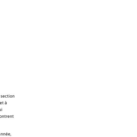
 section
et à
ui
ontrent
année,