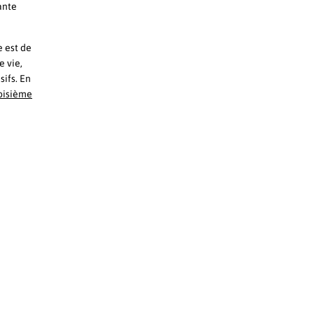
ante
e est de
e vie,
sifs. En
roisième