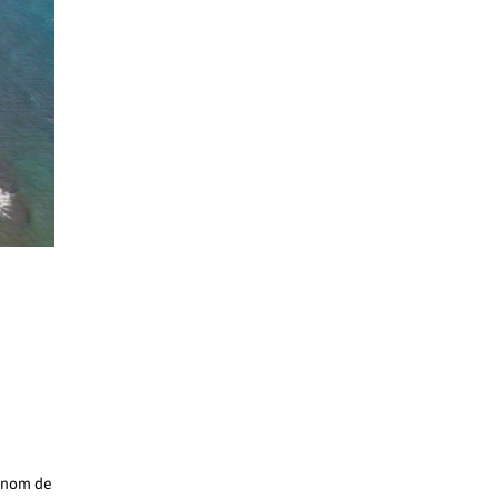
n
e nom de