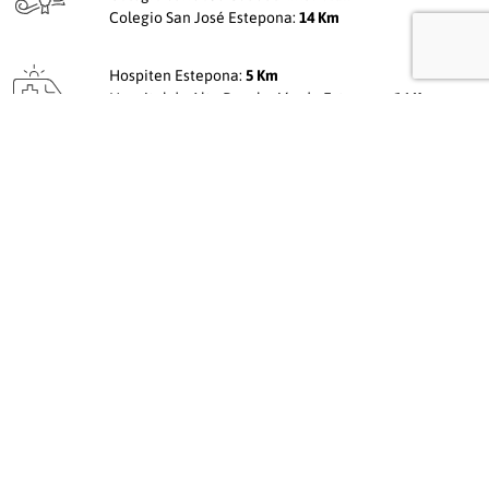
Colegio San José Estepona:
14 Km
Hospiten Estepona:
5 Km
Hospital de Alta Resolución de Estepona:
16 Km
Reciba
más información
Si tienes alguna duda, rellene el siguiente formulario y nos
pondremos en contacto con usted lo antes posible.