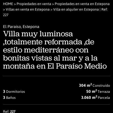
HOME
>
Propiedades en venta
>
Propiedades en venta en Estepona
>
Villas en venta en Estepona
> Villa en alquiler en Estepona | Ref:
227
El Paraiso, Estepona
Villa muy luminosa
,totalmente reformada ,de
estilo mediterráneo con
bonitas vistas al mar y a la
montaña en El Paraíso Medio
2
304 m
Construido
2
3
50 m
Dormitorios
Terraza
2
3
3.060 m
Baños
Parcela
Ref:
227