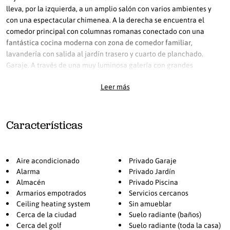
lleva, por la izquierda, a un amplio salón con varios ambientes y
con una espectacular chimenea. A la derecha se encuentra el
comedor principal con columnas romanas conectado con una
fantástica cocina moderna con zona de comedor familiar,
lavandería con salida al jardín trasero y cuarto de planchado.
Garaje. A través de una muy luminosa galería con grandes
ventanales dando al jardín, accedemos a los dormitorios; cada uno
Leer más
de ellos con baño en suite.
Esta preciosa villa ha sido totalmente reformada con las máximas
calidades por su propietario actual para poder disfrutar de las
Características
mejores comodidades. El jardín es maduro y tiene una amplia zona
de árboles frutales muy variados.
La propiedad tiene volumen edificable disponible para ampliar
Aire acondicionado
Privado Garaje
otros 450m2 y se podría también construir otra planta donde
Alarma
Privado Jardín
disfrutaría de increíbles vistas al mar. ¡No deje pasar esta
Almacén
Privado Piscina
oportunidad única en El Paraíso con posibilidad de ir andando al
Armarios empotrados
Servicios cercanos
Ceiling heating system
Sin amueblar
centro comercial donde encontramos todo tipo de facilidades
Cerca de la ciudad
Suelo radiante (baños)
como restaurantes, supermercados, gimnasio y farmacia entre
Cerca del golf
Suelo radiante (toda la casa)
otros muchos más.