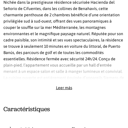
Nichée dans la prestigieuse résidence sécurisée Hacienda del
Señorio de Cifuentes, dans les collines de Benahavís, cette
charmante penthouse de 2 chambres bénéficie d’une orientation
privilégiée sud à sud-ouest, offrant des vues panoramiques à
couper le souffle sur la mer Méditerranée, les montagnes
environnantes et le magnifique paysage naturel. Réputée pour son
cadre paisible, son intimité et ses vues spectaculaires, la résidence
se trouve à seulement 10 minutes en voiture du littoral, de Puerto
Banús, des parcours de golf et de toutes les commodités
essentielles. Résidence fermée avec sécurité 24h/24. Conçu de
plain-pied, l’appartement vous accueille par un hall d’entrée
menant à un espace salon et salle à manger lumineux et convivial.
La cuisine ouverte est entièrement équipée d’appareils Siemens de
haute qualité, créant un espace moderne et fonctionnel, idéal aussi
Leer más
bien pour le quotidien que pour recevoir. La chambre principale
dispose d’une salle de bains en suite et d’un vaste dressing, tandis
que la confortable chambre d’amis est desservie par une salle de
Caractéristiques
bains séparée, ce qui rend l’agencement idéal pour la famille
comme pour les invités. L’un des atouts majeurs de ce charmant
penthouse est ses deux grandes terrasses, offrant le cadre parfait
pour profiter de la vie en plein air tout au long de l’année. Que ce