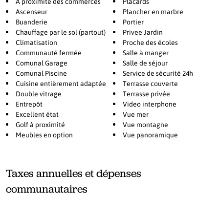
À proximité des commerces
Placards
soit pour se détendre au soleil, dîner en plein air ou simplement
Ascenseur
Plancher en marbre
admirer les magnifiques couchers de soleil et les vues
Buanderie
Portier
panoramiques, ces espaces extérieurs subliment véritablement le
Chauffage par le sol (partout)
Privee Jardin
Climatisation
Proche des écoles
mode de vie méditerranéen. Parmi les prestations supplémentaires
Communauté fermée
Salle à manger
figurent un parking souterrain, un débarras privé, la climatisation
Comunal Garage
Salle de séjour
réversible et un chauffage au sol dans tout l’appartement,
Comunal Piscine
Service de sécurité 24h
garantissant un confort maximal en toute saison. Ce penthouse
Cuisine entièrement adaptée
Terrasse couverte
chaleureux et accueillant est le choix parfait pour ceux qui
Double vitrage
Terrasse privée
recherchent un pied-à-terre de vacances élégant, une résidence
Entrepôt
Video interphone
principale facile à entretenir ou un excellent investissement dans
Excellent état
Vue mer
l’une des communautés résidentielles les plus prisées de
Golf à proximité
Vue montagne
Benahavís.
Meubles en option
Vue panoramique
Taxes annuelles et dépenses
communautaires