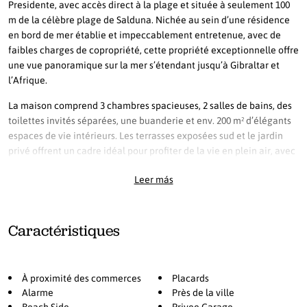
Presidente, avec accès direct à la plage et située à seulement 100
m de la célèbre plage de Salduna. Nichée au sein d’une résidence
en bord de mer établie et impeccablement entretenue, avec de
faibles charges de copropriété, cette propriété exceptionnelle offre
une vue panoramique sur la mer s’étendant jusqu’à Gibraltar et
l’Afrique.
La maison comprend 3 chambres spacieuses, 2 salles de bains, des
toilettes invités séparées, une buanderie et env. 200 m² d’élégants
espaces de vie intérieurs. Les terrasses exposées sud et le jardin
privé offrent un cadre idéal pour profiter de la vie en plein air, avec
la possibilité d’installer une piscine privée. Parmi les prestations
Leer más
supplémentaires figurent : résidence fermée privée avec parking
privé, entièrement rénovée, vues panoramiques sur la mer, vastes
terrasses et jardins paysagers, climatisation et chauffage dans
toute la maison, volets roulants électriques dans toutes les pièces,
Caractéristiques
internet haut débit par fibre optique, système d’alarme surveillé et
caméras de sécurité compatibles mobile, sauna commun et WC
extérieur, 2 piscines communes / piscine enfants et adultes. Une
À proximité des commerces
Placards
résidence en bord de mer et une opportunité d’investissement
Alarme
Près de la ville
exceptionnelles dans l’un des emplacements les plus désirables de
Beach Side
Privee Garage