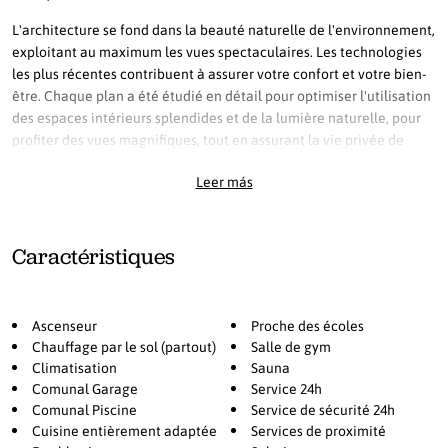
L'architecture se fond dans la beauté naturelle de l'environnement,
exploitant au maximum les vues spectaculaires. Les technologies
les plus récentes contribuent à assurer votre confort et votre bien-
être. Chaque plan a été étudié en détail pour optimiser l'utilisation
des espaces intérieurs splendides et de la lumière naturelle, pour
profiter des vues magnifiques, tout en assurant la vie privée de
chaque logement.
Leer más
Notre équipe de conception a personnellement sélectionné des
matériaux et des finitions de la plus haute qualité. Le programme
de personnalisation apportera votre touche personnelle à votre
Caractéristiques
future maison. Profitez des vues panoramiques depuis votre grande
terrasse, laissez-vous surprendre par les couchers de soleil,
émerveillez-vous devant la beauté de la mer Méditerranée et des
Ascenseur
Proche des écoles
montagnes environnantes.
Chauffage par le sol (partout)
Salle de gym
Fidèle au concept du style de vie de luxe, ce complexe offre une
Climatisation
Sauna
large gamme de services répondant à vos besoins, tels que la
Comunal Garage
Service 24h
Comunal Piscine
Service de sécurité 24h
sécurité 24h/24. Le service de conciergerie sera disponible pour
Cuisine entièrement adaptée
Services de proximité
répondre à toutes vos demandes, que ce soit pour organiser vos