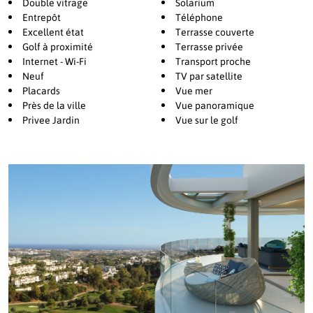
Double vitrage
Solarium
réservations, remplir le réfrigérateur pour votre arrivée, la
Entrepôt
Téléphone
blanchisserie, le transport, le chef privé, etc., jusqu'à l'entretien de
Excellent état
Terrasse couverte
votre propriété.
Golf à proximité
Terrasse privée
Son centre exclusif de bien-être comprend un spa complet, une
Internet - Wi-Fi
Transport proche
salle de sport, des installations de fitness, une piscine
Neuf
TV par satellite
Placards
Vue mer
d'entraînement intérieure et extérieure et une aire de jeux pour
Près de la ville
Vue panoramique
enfants. La fin des travaux est prévue pour fin 2026.
Privee Jardin
Vue sur le golf