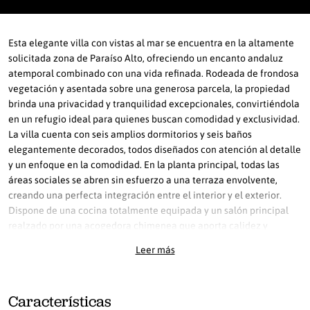
Esta elegante villa con vistas al mar se encuentra en la altamente
solicitada zona de Paraíso Alto, ofreciendo un encanto andaluz
atemporal combinado con una vida refinada. Rodeada de frondosa
vegetación y asentada sobre una generosa parcela, la propiedad
brinda una privacidad y tranquilidad excepcionales, convirtiéndola
en un refugio ideal para quienes buscan comodidad y exclusividad.
La villa cuenta con seis amplios dormitorios y seis baños
elegantemente decorados, todos diseñados con atención al detalle
y un enfoque en la comodidad. En la planta principal, todas las
áreas sociales se abren sin esfuerzo a una terraza envolvente,
creando una perfecta integración entre el interior y el exterior.
Dispone de una cocina totalmente equipada y un salón principal
realzado por una acogedora chimenea que aporta calidez y
carácter al ambiente. En la planta alta, tres dormitorios en suite
Leer más
conducen a una gran terraza perimetral, desde donde se pueden
disfrutar impresionantes vistas al mar desde diferentes puntos.
Grandes ventanales inundan de luz natural los espacios interiores y
Características
enmarcan bellos paisajes del Mediterráneo desde prácticamente