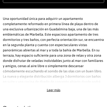
Una oportunidad única para adquirir un apartamento
completamente reformado en primera línea de playa dentro de
una exclusiva urbanización en Guadalmina baja, una de las más
emblemáticas de Marbella. Este espacioso apartamento de tres
dormitorios y tres baños, con perfecta orientación sur, se encuentra
en la segunda planta y cuenta con espectaculares vistas
panorámicas abiertas al mar y a toda la bahía de Marbella. En su
terraza, hay espacio suficiente para una zona de relax y otra zona
donde disfrutar de veladas inolvidables junto al mar con familiares
y amigos, cenas al aire libre o simplemente descansar
cómodamente escuchando el sonido de las olas con un buen libro.
La nueva y elegante distribución alberga 3 dormitorios con baños
en suite y una cocina de diseño de concepto abierto donde podrá
disfrutar de una hermosa vista del mar Mediterráneo mientras
Leer más
cocina sus platos favoritos o disfruta de una copa de vino con
amigos. Incluye una plaza de garaje subterránea y un trastero. El
complejo cerrado dispone de conserje físico, dos piscinas para