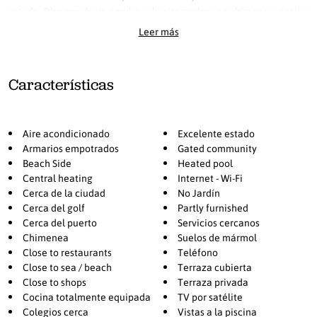
estado. Dispone de un amplio salón/comedor con chimenea, cocina
totalmente equipada y una amplia terraza descubierta con vistas a
Leer más
los jardines.
El dormitorio principal tiene salida directa a la terraza. Los otros
Características
dos dormitorios disponen cada uno de un baño incorporado.
Fácil aparcamiento justo a la entrada del edificio.
Aire acondicionado
Excelente estado
Armarios empotrados
Gated community
Beach Side
Heated pool
Central heating
Internet - Wi-Fi
Cerca de la ciudad
No Jardín
Cerca del golf
Partly furnished
Cerca del puerto
Servicios cercanos
Chimenea
Suelos de mármol
Close to restaurants
Teléfono
Close to sea / beach
Terraza cubierta
Close to shops
Terraza privada
Cocina totalmente equipada
TV por satélite
Colegios cerca
Vistas a la piscina