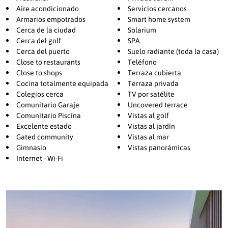
esta elegante comunidad en la Nueva Milla de Oro, sirviendo como
Aire acondicionado
Servicios cercanos
un maravilloso punto de encuentro para sus residentes. La zona
Armarios empotrados
Smart home system
circundante también alberga varios clubes de golf, como El
Cerca de la ciudad
Solarium
Cerca del golf
SPA
Paraíso, Atalaya y Guadalmina, así como centros comerciales con
Cerca del puerto
Suelo radiante (toda la casa)
todo tipo de servicios.
Close to restaurants
Teléfono
Close to shops
Terraza cubierta
Cocina totalmente equipada
Terraza privada
Colegios cerca
TV por satélite
Comunitario Garaje
Uncovered terrace
Comunitario Piscina
Vistas al golf
Excelente estado
Vistas al jardín
Gated community
Vistas al mar
Gimnasio
Vistas panorámicas
Internet - Wi-Fi