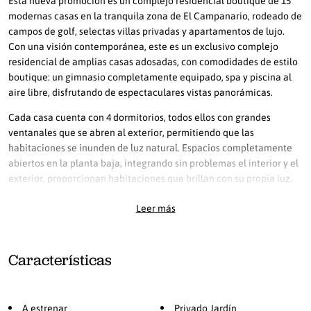
modernas casas en la tranquila zona de El Campanario, rodeado de
campos de golf, selectas villas privadas y apartamentos de lujo.
Con una visión contemporánea, este es un exclusivo complejo
residencial de amplias casas adosadas, con comodidades de estilo
boutique: un gimnasio completamente equipado, spa y piscina al
aire libre, disfrutando de espectaculares vistas panorámicas.
Cada casa cuenta con 4 dormitorios, todos ellos con grandes
ventanales que se abren al exterior, permitiendo que las
habitaciones se inunden de luz natural. Espacios completamente
abiertos en la planta baja, integrando sin problemas el interior y el
exterior, proporcionan habitaciones que brillan con su propia luz.
Todas las casas cuentan con aparcamiento subterráneo para 2
Leer más
coches, jardines privados, amplias terrazas, espaciosos soláriums y
generosos sótanos, ideales para el entretenimiento durante todo el
año con familia y amigos. Los espectaculares soláriums brindan el
Características
escenario perfecto para aprovechar al máximo el cálido clima
mediterráneo.
El encantador campo de golf y club de El Campanario completan
A estrenar
Privado Jardín